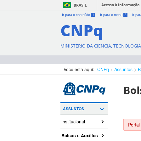
Acesso à informação
BRASIL
Ir para o conteúdo
1
Ir para o menu
2
Ir pa
CNPq
MINISTÉRIO DA CIÊNCIA, TECNOLOGI
Você está aqui:
CNPq
Assuntos
B
Bol
ASSUNTOS
Institucional
Portal
Bolsas e Auxílios