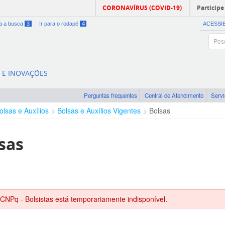
CORONAVÍRUS (COVID-19)
Participe
ra a busca
3
Ir para o rodapé
4
ACESSI
A E INOVAÇÕES
Perguntas frequentes
Central de Atendimento
Serv
olsas e Auxílios
Bolsas e Auxílios Vigentes
Bolsas
sas
 CNPq - Bolsistas está temporariamente indisponível.