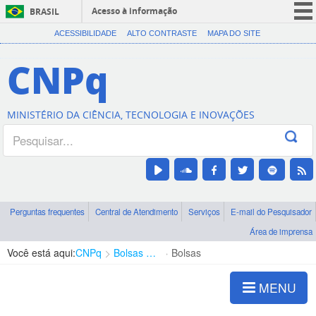
Acesso à informação
BRASIL
CORONAVÍRUS (COVID-19)
ACESSIBILIDADE
ALTO CONTRASTE
MAPA DO SITE
Participe
CNPq
Serviços
Legislação
MINISTÉRIO DA CIÊNCIA, TECNOLOGIA E INOVAÇÕES
Canais
Perguntas frequentes
Central de Atendimento
Serviços
E-mail do Pesquisador
Área de imprensa
Você está aqui:
CNPq
Bolsas e Auxílios Vigentes
Bolsas
MENU