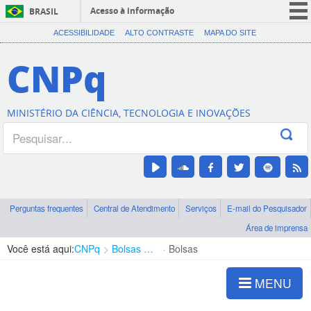
Acesso à informação
BRASIL
CORONAVÍRUS (COVID-19)
ACESSIBILIDADE
ALTO CONTRASTE
MAPA DO SITE
Participe
CNPq
Serviços
Legislação
MINISTÉRIO DA CIÊNCIA, TECNOLOGIA E INOVAÇÕES
Canais
Perguntas frequentes
Central de Atendimento
Serviços
E-mail do Pesquisador
Área de imprensa
Você está aqui:
CNPq
Bolsas e Auxílios Vigentes
Bolsas
MENU