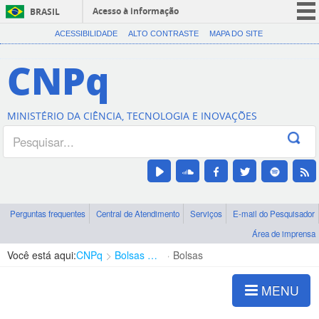
Acesso à informação
BRASIL
CORONAVÍRUS (COVID-19)
ACESSIBILIDADE
ALTO CONTRASTE
MAPA DO SITE
Participe
CNPq
Serviços
Legislação
MINISTÉRIO DA CIÊNCIA, TECNOLOGIA E INOVAÇÕES
Canais
Perguntas frequentes
Central de Atendimento
Serviços
E-mail do Pesquisador
Área de imprensa
Você está aqui:
CNPq
Bolsas e Auxílios Vigentes
Bolsas
MENU