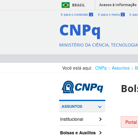
Acesso à informação
BRASIL
Ir para o conteúdo
1
Ir para o menu
2
Ir pa
CNPq
MINISTÉRIO DA CIÊNCIA, TECNOLOGI
Você está aqui:
CNPq
Assuntos
B
Bol
ASSUNTOS
Institucional
Portal
Bolsas e Auxílios