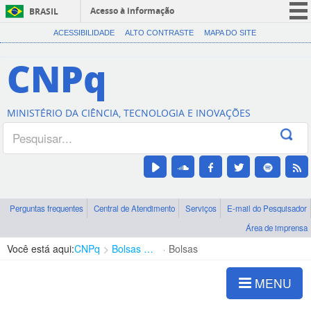
Acesso à informação
BRASIL
CORONAVÍRUS (COVID-19)
ACESSIBILIDADE
ALTO CONTRASTE
MAPA DO SITE
Participe
CNPq
Serviços
Legislação
MINISTÉRIO DA CIÊNCIA, TECNOLOGIA E INOVAÇÕES
Canais
Perguntas frequentes
Central de Atendimento
Serviços
E-mail do Pesquisador
Área de imprensa
Você está aqui:
CNPq
Bolsas e Auxílios Vigentes
Bolsas
MENU