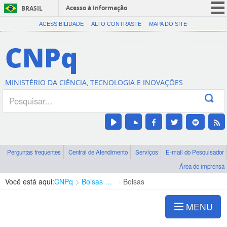
Acesso à informação
BRASIL
CORONAVÍRUS (COVID-19)
ACESSIBILIDADE
ALTO CONTRASTE
MAPA DO SITE
Participe
CNPq
Serviços
Legislação
MINISTÉRIO DA CIÊNCIA, TECNOLOGIA E INOVAÇÕES
Canais
Perguntas frequentes
Central de Atendimento
Serviços
E-mail do Pesquisador
Área de imprensa
Você está aqui:
CNPq
Bolsas e Auxílios Vigentes
Bolsas
MENU