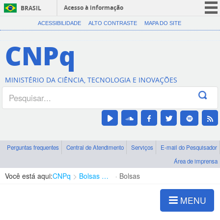
Acesso à informação
BRASIL
CORONAVÍRUS (COVID-19)
ACESSIBILIDADE
ALTO CONTRASTE
MAPA DO SITE
Participe
CNPq
Serviços
Legislação
MINISTÉRIO DA CIÊNCIA, TECNOLOGIA E INOVAÇÕES
Canais
Perguntas frequentes
Central de Atendimento
Serviços
E-mail do Pesquisador
Área de imprensa
Você está aqui:
CNPq
Bolsas e Auxílios Vigentes
Bolsas
MENU