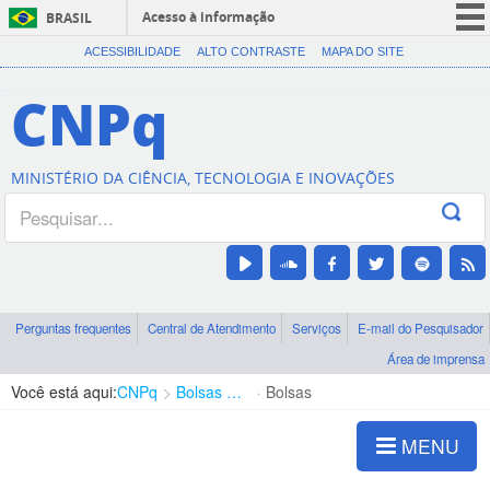
Acesso à informação
BRASIL
CORONAVÍRUS (COVID-19)
ACESSIBILIDADE
ALTO CONTRASTE
MAPA DO SITE
Participe
CNPq
Serviços
Legislação
MINISTÉRIO DA CIÊNCIA, TECNOLOGIA E INOVAÇÕES
Canais
Perguntas frequentes
Central de Atendimento
Serviços
E-mail do Pesquisador
Área de imprensa
Você está aqui:
CNPq
Bolsas e Auxílios Vigentes
Bolsas
MENU