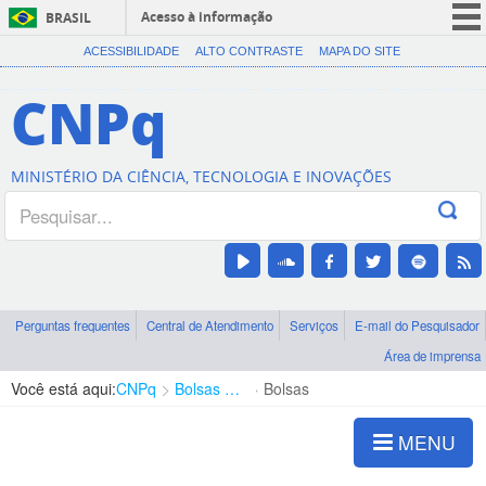
Acesso à informação
BRASIL
CORONAVÍRUS (COVID-19)
ACESSIBILIDADE
ALTO CONTRASTE
MAPA DO SITE
Participe
CNPq
Serviços
Legislação
MINISTÉRIO DA CIÊNCIA, TECNOLOGIA E INOVAÇÕES
Canais
Perguntas frequentes
Central de Atendimento
Serviços
E-mail do Pesquisador
Área de imprensa
Você está aqui:
CNPq
Bolsas e Auxílios Vigentes
Bolsas
MENU