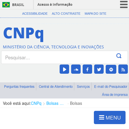
Acesso à informação
BRASIL
CORONAVÍRUS (COVID-19)
ACESSIBILIDADE
ALTO CONTRASTE
MAPA DO SITE
Participe
CNPq
Serviços
Legislação
MINISTÉRIO DA CIÊNCIA, TECNOLOGIA E INOVAÇÕES
Canais
Perguntas frequentes
Central de Atendimento
Serviços
E-mail do Pesquisador
Área de imprensa
Você está aqui:
CNPq
Bolsas e Auxílios Vigentes
Bolsas
MENU