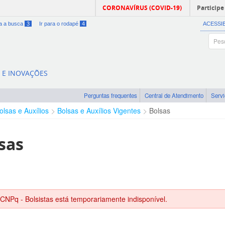
CORONAVÍRUS (COVID-19)
Participe
ra a busca
3
Ir para o rodapé
4
ACESSI
A E INOVAÇÕES
Perguntas frequentes
Central de Atendimento
Serv
olsas e Auxílios
Bolsas e Auxílios Vigentes
Bolsas
sas
 CNPq - Bolsistas está temporariamente indisponível.