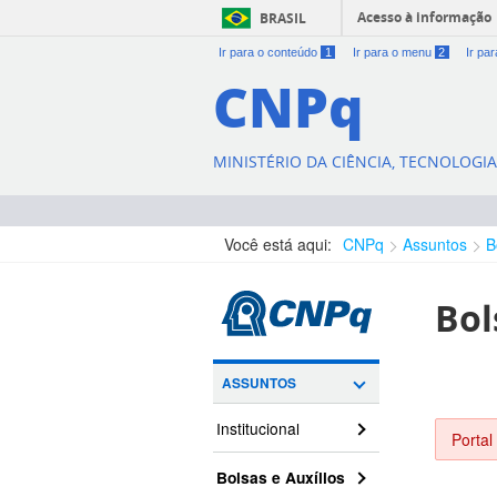
Acesso à informação
BRASIL
Ir para o conteúdo
1
Ir para o menu
2
Ir pa
CNPq
MINISTÉRIO DA CIÊNCIA, TECNOLOGI
Você está aqui:
CNPq
Assuntos
B
Bol
ASSUNTOS
Institucional
Portal
Bolsas e Auxílios