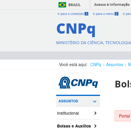
Acesso à informação
BRASIL
Ir para o conteúdo
1
Ir para o menu
2
Ir pa
CNPq
MINISTÉRIO DA CIÊNCIA, TECNOLOGI
Você está aqui:
CNPq
Assuntos
B
Bol
ASSUNTOS
Institucional
Portal
Bolsas e Auxílios