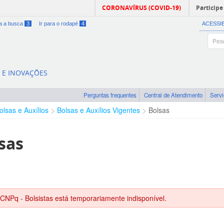
CORONAVÍRUS (COVID-19)
Participe
ra a busca
3
Ir para o rodapé
4
ACESSI
A E INOVAÇÕES
Perguntas frequentes
Central de Atendimento
Serv
olsas e Auxílios
Bolsas e Auxílios Vigentes
Bolsas
sas
 CNPq - Bolsistas está temporariamente indisponível.