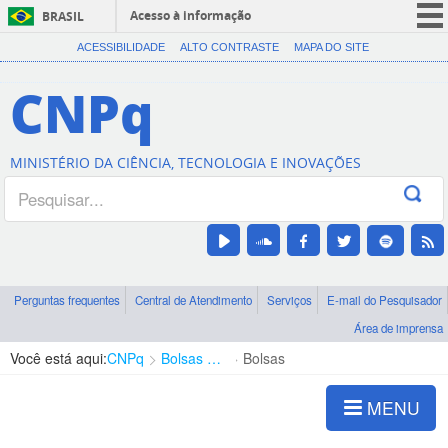
Acesso à informação
BRASIL
CORONAVÍRUS (COVID-19)
ACESSIBILIDADE
ALTO CONTRASTE
MAPA DO SITE
Participe
CNPq
Serviços
Legislação
MINISTÉRIO DA CIÊNCIA, TECNOLOGIA E INOVAÇÕES
Canais
Perguntas frequentes
Central de Atendimento
Serviços
E-mail do Pesquisador
Área de imprensa
Você está aqui:
CNPq
Bolsas e Auxílios Vigentes
Bolsas
MENU