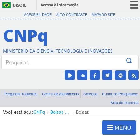
Acesso à informação
BRASIL
CORONAVÍRUS (COVID-19)
ACESSIBILIDADE
ALTO CONTRASTE
MAPA DO SITE
Participe
CNPq
Serviços
Legislação
MINISTÉRIO DA CIÊNCIA, TECNOLOGIA E INOVAÇÕES
Canais
Perguntas frequentes
Central de Atendimento
Serviços
E-mail do Pesquisador
Área de imprensa
Você está aqui:
CNPq
Bolsas e Auxílios Vigentes
Bolsas
MENU