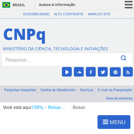
Acesso à informação
BRASIL
CORONAVÍRUS (COVID-19)
ACESSIBILIDADE
ALTO CONTRASTE
MAPA DO SITE
Participe
CNPq
Serviços
Legislação
MINISTÉRIO DA CIÊNCIA, TECNOLOGIA E INOVAÇÕES
Canais
Perguntas frequentes
Central de Atendimento
Serviços
E-mail do Pesquisador
Área de imprensa
Você está aqui:
CNPq
Bolsas e Auxílios Vigentes
Bolsas
MENU