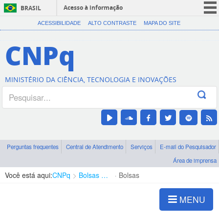
Acesso à informação
BRASIL
CORONAVÍRUS (COVID-19)
ACESSIBILIDADE
ALTO CONTRASTE
MAPA DO SITE
Participe
CNPq
Serviços
Legislação
MINISTÉRIO DA CIÊNCIA, TECNOLOGIA E INOVAÇÕES
Canais
Perguntas frequentes
Central de Atendimento
Serviços
E-mail do Pesquisador
Área de imprensa
Você está aqui:
CNPq
Bolsas e Auxílios Vigentes
Bolsas
MENU