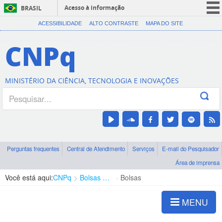
Acesso à informação
BRASIL
CORONAVÍRUS (COVID-19)
ACESSIBILIDADE
ALTO CONTRASTE
MAPA DO SITE
Participe
CNPq
Serviços
Legislação
MINISTÉRIO DA CIÊNCIA, TECNOLOGIA E INOVAÇÕES
Canais
Perguntas frequentes
Central de Atendimento
Serviços
E-mail do Pesquisador
Área de imprensa
Você está aqui:
CNPq
Bolsas e Auxílios Vigentes
Bolsas
MENU