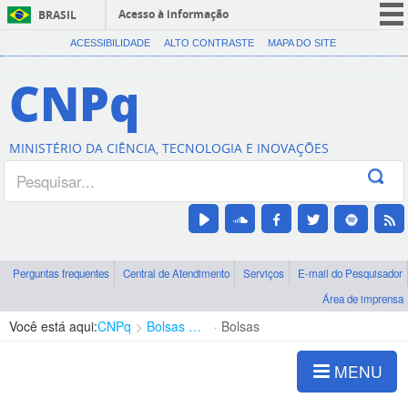
Acesso à informação
BRASIL
CORONAVÍRUS (COVID-19)
ACESSIBILIDADE
ALTO CONTRASTE
MAPA DO SITE
Participe
CNPq
Serviços
Legislação
MINISTÉRIO DA CIÊNCIA, TECNOLOGIA E INOVAÇÕES
Canais
Perguntas frequentes
Central de Atendimento
Serviços
E-mail do Pesquisador
Área de imprensa
Você está aqui:
CNPq
Bolsas e Auxílios Vigentes
Bolsas
MENU