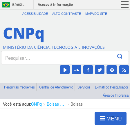
Acesso à informação
BRASIL
CORONAVÍRUS (COVID-19)
ACESSIBILIDADE
ALTO CONTRASTE
MAPA DO SITE
Participe
CNPq
Serviços
Legislação
MINISTÉRIO DA CIÊNCIA, TECNOLOGIA E INOVAÇÕES
Canais
Perguntas frequentes
Central de Atendimento
Serviços
E-mail do Pesquisador
Área de imprensa
Você está aqui:
CNPq
Bolsas e Auxílios Vigentes
Bolsas
MENU