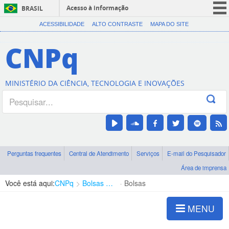
Acesso à informação
BRASIL
CORONAVÍRUS (COVID-19)
ACESSIBILIDADE
ALTO CONTRASTE
MAPA DO SITE
Participe
CNPq
Serviços
Legislação
MINISTÉRIO DA CIÊNCIA, TECNOLOGIA E INOVAÇÕES
Canais
Perguntas frequentes
Central de Atendimento
Serviços
E-mail do Pesquisador
Área de imprensa
Você está aqui:
CNPq
Bolsas e Auxílios Vigentes
Bolsas
MENU