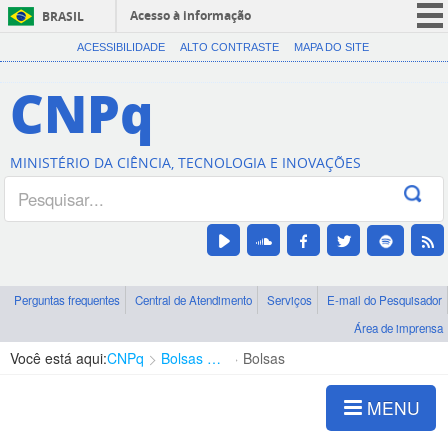
Acesso à informação
BRASIL
CORONAVÍRUS (COVID-19)
ACESSIBILIDADE
ALTO CONTRASTE
MAPA DO SITE
Participe
CNPq
Serviços
Legislação
MINISTÉRIO DA CIÊNCIA, TECNOLOGIA E INOVAÇÕES
Canais
Perguntas frequentes
Central de Atendimento
Serviços
E-mail do Pesquisador
Área de imprensa
Você está aqui:
CNPq
Bolsas e Auxílios Vigentes
Bolsas
MENU