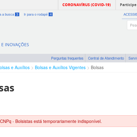
CORONAVÍRUS (COVID-19)
Participe
ra a busca
3
Ir para o rodapé
4
ACESSI
A E INOVAÇÕES
Perguntas frequentes
Central de Atendimento
Serv
olsas e Auxílios
Bolsas e Auxílios Vigentes
Bolsas
sas
 CNPq - Bolsistas está temporariamente indisponível.