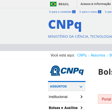
Acesso à informação
BRASIL
Ir para o conteúdo
1
Ir para o menu
2
Ir pa
CNPq
MINISTÉRIO DA CIÊNCIA, TECNOLOGI
Você está aqui:
CNPq
Assuntos
B
Bol
ASSUNTOS
Institucional
Portal
Bolsas e Auxílios