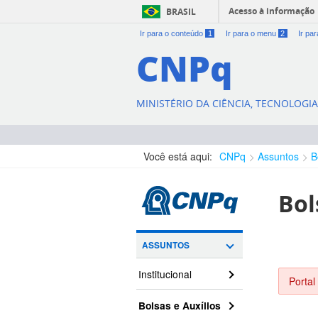
Acesso à informação
BRASIL
Ir para o conteúdo
1
Ir para o menu
2
Ir pa
CNPq
MINISTÉRIO DA CIÊNCIA, TECNOLOGI
Você está aqui:
CNPq
Assuntos
B
Bol
ASSUNTOS
Institucional
Portal
Bolsas e Auxílios