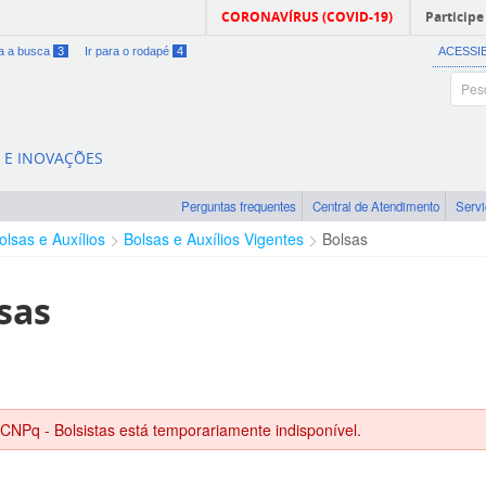
CORONAVÍRUS (COVID-19)
Participe
ra a busca
3
Ir para o rodapé
4
ACESSI
A E INOVAÇÕES
Perguntas frequentes
Central de Atendimento
Serv
olsas e Auxílios
Bolsas e Auxílios Vigentes
Bolsas
sas
 CNPq - Bolsistas está temporariamente indisponível.