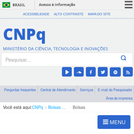
Acesso à informação
BRASIL
CORONAVÍRUS (COVID-19)
ACESSIBILIDADE
ALTO CONTRASTE
MAPA DO SITE
Participe
CNPq
Serviços
Legislação
MINISTÉRIO DA CIÊNCIA, TECNOLOGIA E INOVAÇÕES
Canais
Perguntas frequentes
Central de Atendimento
Serviços
E-mail do Pesquisador
Área de imprensa
Você está aqui:
CNPq
Bolsas e Auxílios Vigentes
Bolsas
MENU