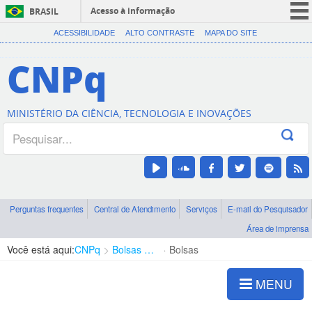
Acesso à informação
BRASIL
CORONAVÍRUS (COVID-19)
ACESSIBILIDADE
ALTO CONTRASTE
MAPA DO SITE
Participe
CNPq
Serviços
Legislação
MINISTÉRIO DA CIÊNCIA, TECNOLOGIA E INOVAÇÕES
Canais
Perguntas frequentes
Central de Atendimento
Serviços
E-mail do Pesquisador
Área de imprensa
Você está aqui:
CNPq
Bolsas e Auxílios Vigentes
Bolsas
MENU