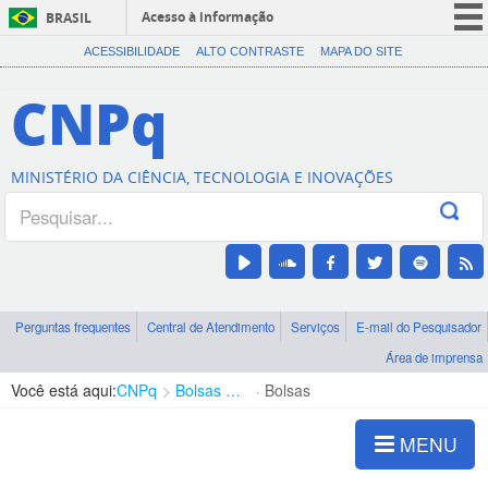
Acesso à informação
BRASIL
CORONAVÍRUS (COVID-19)
ACESSIBILIDADE
ALTO CONTRASTE
MAPA DO SITE
Participe
CNPq
Serviços
Legislação
MINISTÉRIO DA CIÊNCIA, TECNOLOGIA E INOVAÇÕES
Canais
Perguntas frequentes
Central de Atendimento
Serviços
E-mail do Pesquisador
Área de imprensa
Você está aqui:
CNPq
Bolsas e Auxílios Vigentes
Bolsas
MENU