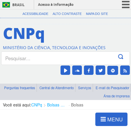
Acesso à informação
BRASIL
CORONAVÍRUS (COVID-19)
ACESSIBILIDADE
ALTO CONTRASTE
MAPA DO SITE
Participe
CNPq
Serviços
Legislação
MINISTÉRIO DA CIÊNCIA, TECNOLOGIA E INOVAÇÕES
Canais
Perguntas frequentes
Central de Atendimento
Serviços
E-mail do Pesquisador
Área de imprensa
Você está aqui:
CNPq
Bolsas e Auxílios Vigentes
Bolsas
MENU