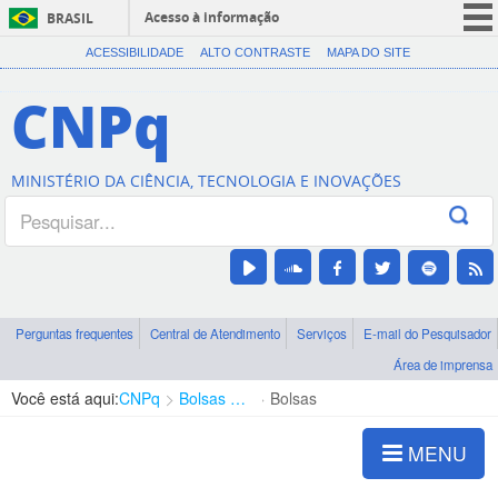
Acesso à informação
BRASIL
CORONAVÍRUS (COVID-19)
ACESSIBILIDADE
ALTO CONTRASTE
MAPA DO SITE
Participe
CNPq
Serviços
Legislação
MINISTÉRIO DA CIÊNCIA, TECNOLOGIA E INOVAÇÕES
Canais
Perguntas frequentes
Central de Atendimento
Serviços
E-mail do Pesquisador
Área de imprensa
Você está aqui:
CNPq
Bolsas e Auxílios Vigentes
Bolsas
MENU