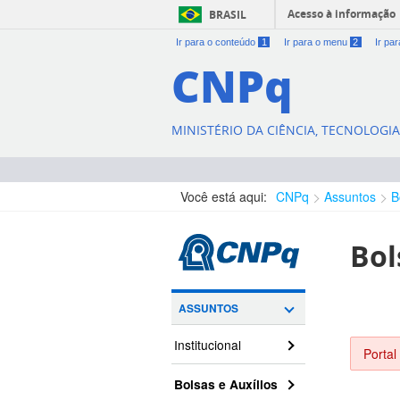
Acesso à informação
BRASIL
Ir para o conteúdo
1
Ir para o menu
2
Ir pa
CNPq
MINISTÉRIO DA CIÊNCIA, TECNOLOGI
Você está aqui:
CNPq
Assuntos
B
Bol
ASSUNTOS
Institucional
Portal
Bolsas e Auxílios