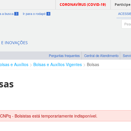
CORONAVÍRUS (COVID-19)
Participe
ra a busca
3
Ir para o rodapé
4
ACESSI
A E INOVAÇÕES
Perguntas frequentes
Central de Atendimento
Serv
olsas e Auxílios
Bolsas e Auxílios Vigentes
Bolsas
sas
 CNPq - Bolsistas está temporariamente indisponível.