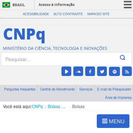
Acesso à informação
BRASIL
CORONAVÍRUS (COVID-19)
ACESSIBILIDADE
ALTO CONTRASTE
MAPA DO SITE
Participe
CNPq
Serviços
Legislação
MINISTÉRIO DA CIÊNCIA, TECNOLOGIA E INOVAÇÕES
Canais
Perguntas frequentes
Central de Atendimento
Serviços
E-mail do Pesquisador
Área de imprensa
Você está aqui:
CNPq
Bolsas e Auxílios Vigentes
Bolsas
MENU