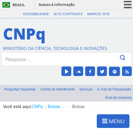
Acesso à informação
BRASIL
CORONAVÍRUS (COVID-19)
ACESSIBILIDADE
ALTO CONTRASTE
MAPA DO SITE
Participe
CNPq
Serviços
Legislação
MINISTÉRIO DA CIÊNCIA, TECNOLOGIA E INOVAÇÕES
Canais
Perguntas frequentes
Central de Atendimento
Serviços
E-mail do Pesquisador
Área de imprensa
Você está aqui:
CNPq
Bolsas e Auxílios Vigentes
Bolsas
MENU