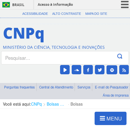
Acesso à informação
BRASIL
CORONAVÍRUS (COVID-19)
ACESSIBILIDADE
ALTO CONTRASTE
MAPA DO SITE
Participe
CNPq
Serviços
Legislação
MINISTÉRIO DA CIÊNCIA, TECNOLOGIA E INOVAÇÕES
Canais
Perguntas frequentes
Central de Atendimento
Serviços
E-mail do Pesquisador
Área de imprensa
Você está aqui:
CNPq
Bolsas e Auxílios Vigentes
Bolsas
MENU