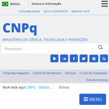
Acesso à informação
BRASIL
CORONAVÍRUS (COVID-19)
ACESSIBILIDADE
ALTO CONTRASTE
MAPA DO SITE
Participe
CNPq
Serviços
Legislação
MINISTÉRIO DA CIÊNCIA, TECNOLOGIA E INOVAÇÕES
Canais
Perguntas frequentes
Central de Atendimento
Serviços
E-mail do Pesquisador
Área de imprensa
Você está aqui:
CNPq
Bolsas e Auxílios Vigentes
Bolsas
MENU