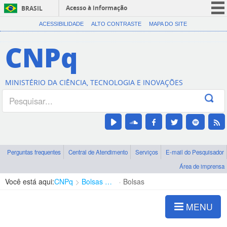
Acesso à informação
BRASIL
CORONAVÍRUS (COVID-19)
ACESSIBILIDADE
ALTO CONTRASTE
MAPA DO SITE
Participe
CNPq
Serviços
Legislação
MINISTÉRIO DA CIÊNCIA, TECNOLOGIA E INOVAÇÕES
Canais
Perguntas frequentes
Central de Atendimento
Serviços
E-mail do Pesquisador
Área de imprensa
Você está aqui:
CNPq
Bolsas e Auxílios Vigentes
Bolsas
MENU