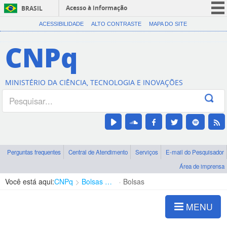
Acesso à informação
BRASIL
CORONAVÍRUS (COVID-19)
ACESSIBILIDADE
ALTO CONTRASTE
MAPA DO SITE
Participe
CNPq
Serviços
Legislação
MINISTÉRIO DA CIÊNCIA, TECNOLOGIA E INOVAÇÕES
Canais
Perguntas frequentes
Central de Atendimento
Serviços
E-mail do Pesquisador
Área de imprensa
Você está aqui:
CNPq
Bolsas e Auxílios Vigentes
Bolsas
MENU