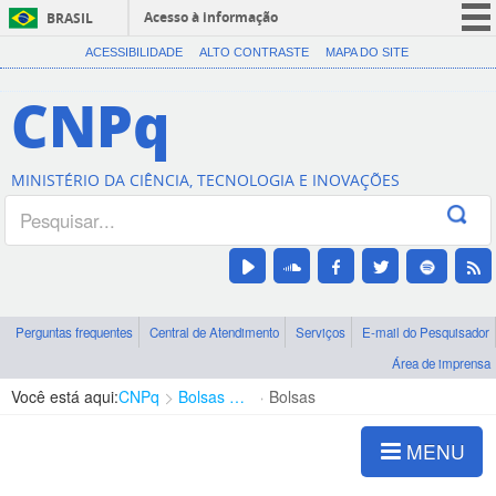
Acesso à informação
BRASIL
CORONAVÍRUS (COVID-19)
ACESSIBILIDADE
ALTO CONTRASTE
MAPA DO SITE
Participe
CNPq
Serviços
Legislação
MINISTÉRIO DA CIÊNCIA, TECNOLOGIA E INOVAÇÕES
Canais
Perguntas frequentes
Central de Atendimento
Serviços
E-mail do Pesquisador
Área de imprensa
Você está aqui:
CNPq
Bolsas e Auxílios Vigentes
Bolsas
MENU