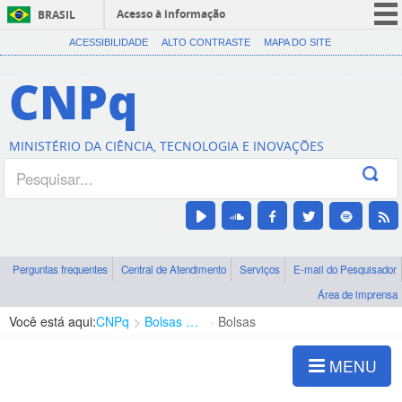
Acesso à informação
BRASIL
CORONAVÍRUS (COVID-19)
ACESSIBILIDADE
ALTO CONTRASTE
MAPA DO SITE
Participe
CNPq
Serviços
Legislação
MINISTÉRIO DA CIÊNCIA, TECNOLOGIA E INOVAÇÕES
Canais
Perguntas frequentes
Central de Atendimento
Serviços
E-mail do Pesquisador
Área de imprensa
Você está aqui:
CNPq
Bolsas e Auxílios Vigentes
Bolsas
MENU