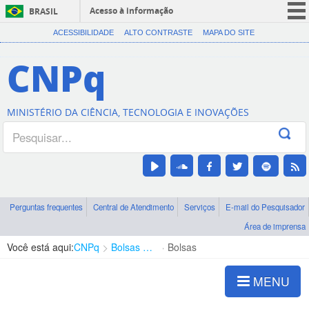
Acesso à informação
BRASIL
CORONAVÍRUS (COVID-19)
ACESSIBILIDADE
ALTO CONTRASTE
MAPA DO SITE
Participe
CNPq
Serviços
Legislação
MINISTÉRIO DA CIÊNCIA, TECNOLOGIA E INOVAÇÕES
Canais
Perguntas frequentes
Central de Atendimento
Serviços
E-mail do Pesquisador
Área de imprensa
Você está aqui:
CNPq
Bolsas e Auxílios Vigentes
Bolsas
MENU