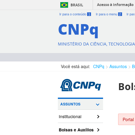
Acesso à informação
BRASIL
Ir para o conteúdo
1
Ir para o menu
2
Ir pa
CNPq
MINISTÉRIO DA CIÊNCIA, TECNOLOGI
Você está aqui:
CNPq
Assuntos
B
Bol
ASSUNTOS
Institucional
Portal
Bolsas e Auxílios