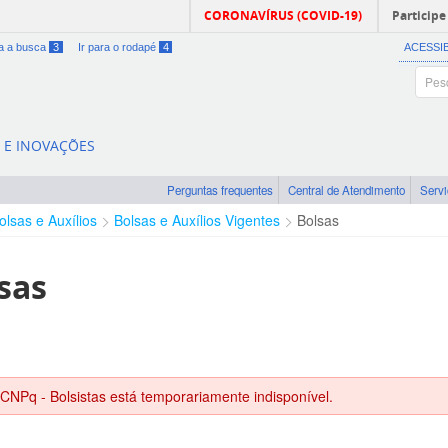
CORONAVÍRUS (COVID-19)
Participe
ra a busca
3
Ir para o rodapé
4
ACESSI
A E INOVAÇÕES
Perguntas frequentes
Central de Atendimento
Serv
olsas e Auxílios
Bolsas e Auxílios Vigentes
Bolsas
sas
 CNPq - Bolsistas está temporariamente indisponível.