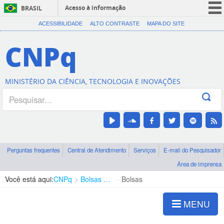
Acesso à informação
BRASIL
CORONAVÍRUS (COVID-19)
ACESSIBILIDADE
ALTO CONTRASTE
MAPA DO SITE
Participe
CNPq
Serviços
Legislação
MINISTÉRIO DA CIÊNCIA, TECNOLOGIA E INOVAÇÕES
Canais
Perguntas frequentes
Central de Atendimento
Serviços
E-mail do Pesquisador
Área de imprensa
Você está aqui:
CNPq
Bolsas e Auxílios Vigentes
Bolsas
MENU