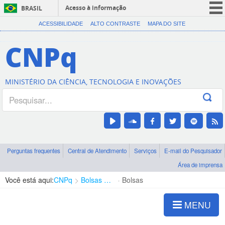
Acesso à informação
BRASIL
CORONAVÍRUS (COVID-19)
ACESSIBILIDADE
ALTO CONTRASTE
MAPA DO SITE
Participe
CNPq
Serviços
Legislação
MINISTÉRIO DA CIÊNCIA, TECNOLOGIA E INOVAÇÕES
Canais
Perguntas frequentes
Central de Atendimento
Serviços
E-mail do Pesquisador
Área de imprensa
Você está aqui:
CNPq
Bolsas e Auxílios Vigentes
Bolsas
MENU