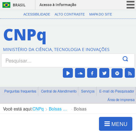
Acesso à informação
BRASIL
CORONAVÍRUS (COVID-19)
ACESSIBILIDADE
ALTO CONTRASTE
MAPA DO SITE
Participe
CNPq
Serviços
Legislação
MINISTÉRIO DA CIÊNCIA, TECNOLOGIA E INOVAÇÕES
Canais
Perguntas frequentes
Central de Atendimento
Serviços
E-mail do Pesquisador
Área de imprensa
Você está aqui:
CNPq
Bolsas e Auxílios Vigentes
Bolsas
MENU