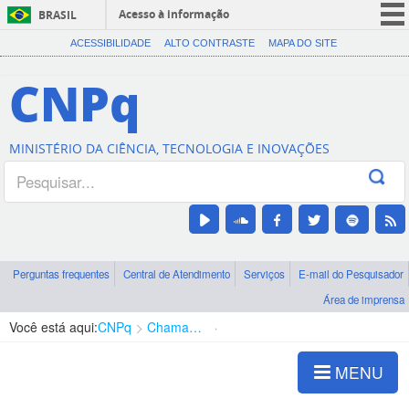
Acesso à informação
BRASIL
CORONAVÍRUS (COVID-19)
ACESSIBILIDADE
ALTO CONTRASTE
MAPA DO SITE
Participe
CNPq
Serviços
Legislação
MINISTÉRIO DA CIÊNCIA, TECNOLOGIA E INOVAÇÕES
Canais
Perguntas frequentes
Central de Atendimento
Serviços
E-mail do Pesquisador
Área de imprensa
Você está aqui:
CNPq
Chamadas
Chamadas públicas
MENU